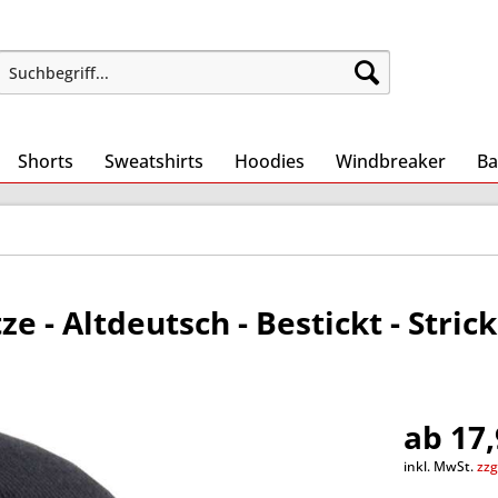
Shorts
Sweatshirts
Hoodies
Windbreaker
Ba
 - Altdeutsch - Bestickt - Stri
ab 17,
inkl. MwSt.
zzg