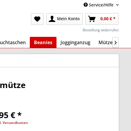
Service/Hilfe
Mein Konto
0,00 € *
Bestellung widerrufen
uchtaschen
Beanies
Jogginganzug
Mützen
Ma

ckmütze
95 € *
l. Versandkosten