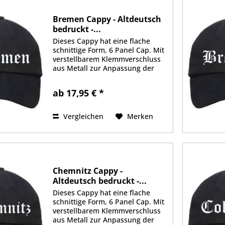
Bremen Cappy - Altdeutsch
bedruckt -...
Dieses Cappy hat eine flache
schnittige Form, 6 Panel Cap. Mit
verstellbarem Klemmverschluss
aus Metall zur Anpassung der
Größe. Schwere 350g/qm
Stoffqualität aus 100%
ab 17,95 € *
Baumwolle. Gefüttertes
Schweißband, je 2 Luftlöcher an
jeder Seite....
Vergleichen
Merken
Chemnitz Cappy -
Altdeutsch bedruckt -...
Dieses Cappy hat eine flache
schnittige Form, 6 Panel Cap. Mit
verstellbarem Klemmverschluss
aus Metall zur Anpassung der