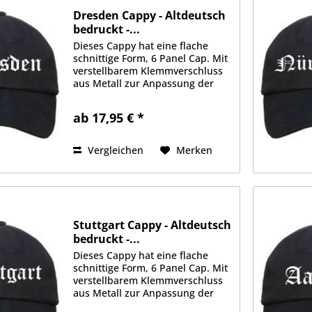
Dresden Cappy - Altdeutsch
bedruckt -...
Dieses Cappy hat eine flache
schnittige Form, 6 Panel Cap. Mit
verstellbarem Klemmverschluss
aus Metall zur Anpassung der
Größe. Schwere 350g/qm
Stoffqualität aus 100%
ab 17,95 € *
Baumwolle. Gefüttertes
Schweißband, je 2 Luftlöcher an
jeder Seite....
Vergleichen
Merken
Stuttgart Cappy - Altdeutsch
bedruckt -...
Dieses Cappy hat eine flache
schnittige Form, 6 Panel Cap. Mit
verstellbarem Klemmverschluss
aus Metall zur Anpassung der
Größe. Schwere 350g/qm