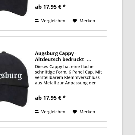
Stoffqualität aus 100%
ab 17,95 € *
Baumwolle. Gefüttertes
Schweißband, je 2 Luftlöcher an
jeder Seite....
Vergleichen
Merken
Augsburg Cappy -
Altdeutsch bedruckt -...
Dieses Cappy hat eine flache
schnittige Form, 6 Panel Cap. Mit
verstellbarem Klemmverschluss
aus Metall zur Anpassung der
Größe. Schwere 350g/qm
Stoffqualität aus 100%
ab 17,95 € *
Baumwolle. Gefüttertes
Schweißband, je 2 Luftlöcher an
jeder Seite....
Vergleichen
Merken