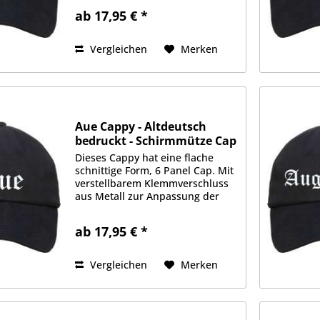
Stoffqualität aus 100%
ab 17,95 € *
Baumwolle. Gefüttertes
Schweißband, je 2 Luftlöcher an
jeder Seite....
Vergleichen
Merken
Aue Cappy - Altdeutsch
bedruckt - Schirmmütze Cap
Dieses Cappy hat eine flache
schnittige Form, 6 Panel Cap. Mit
verstellbarem Klemmverschluss
aus Metall zur Anpassung der
Größe. Schwere 350g/qm
Stoffqualität aus 100%
ab 17,95 € *
Baumwolle. Gefüttertes
Schweißband, je 2 Luftlöcher an
jeder Seite....
Vergleichen
Merken