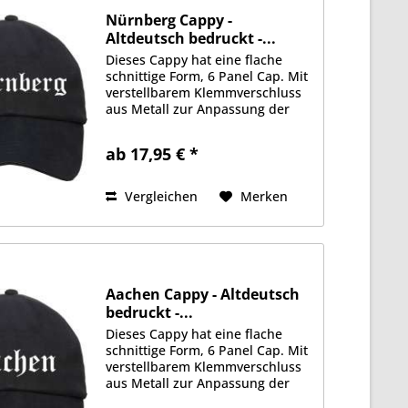
Nürnberg Cappy -
Altdeutsch bedruckt -...
Dieses Cappy hat eine flache
schnittige Form, 6 Panel Cap. Mit
verstellbarem Klemmverschluss
aus Metall zur Anpassung der
Größe. Schwere 350g/qm
Stoffqualität aus 100%
ab 17,95 € *
Baumwolle. Gefüttertes
Schweißband, je 2 Luftlöcher an
jeder Seite....
Vergleichen
Merken
Aachen Cappy - Altdeutsch
bedruckt -...
Dieses Cappy hat eine flache
schnittige Form, 6 Panel Cap. Mit
verstellbarem Klemmverschluss
aus Metall zur Anpassung der
Größe. Schwere 350g/qm