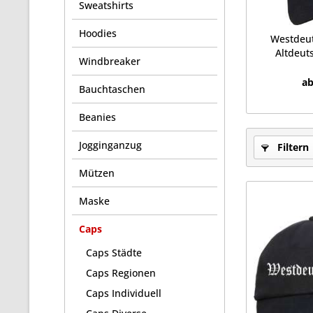
Sweatshirts
Hoodies
Westdeut
Altdeuts
Windbreaker
ab
Bauchtaschen
Beanies
Jogginganzug
Filtern
Mützen
Maske
Caps
Caps Städte
Caps Regionen
Caps Individuell