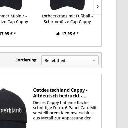
mer Mjolnir -
Lorbeerkranz mit Fußball -
Dresden Capp
tze Cap Cappy
Schirmmütze Cap Cappy
bedru
17,95 € *
ab 17,95 € *
ab 17
Sortierung:
Ostdeutschland Cappy -
Altdeutsch bedruckt -...
Dieses Cappy hat eine flache
schnittige Form, 6 Panel Cap. Mit
verstellbarem Klemmverschluss
aus Metall zur Anpassung der
Größe. Schwere 350g/qm