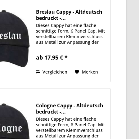
Breslau Cappy - Altdeutsch
bedruckt -...
Dieses Cappy hat eine flache
schnittige Form, 6 Panel Cap. Mit
verstellbarem Klemmverschluss
aus Metall zur Anpassung der
Größe. Schwere 350g/qm
Stoffqualität aus 100%
ab 17,95 € *
Baumwolle. Gefüttertes
Schweißband, je 2 Luftlöcher an
jeder Seite....
Vergleichen
Merken
Cologne Cappy - Altdeutsch
bedruckt -...
Dieses Cappy hat eine flache
schnittige Form, 6 Panel Cap. Mit
verstellbarem Klemmverschluss
aus Metall zur Anpassung der