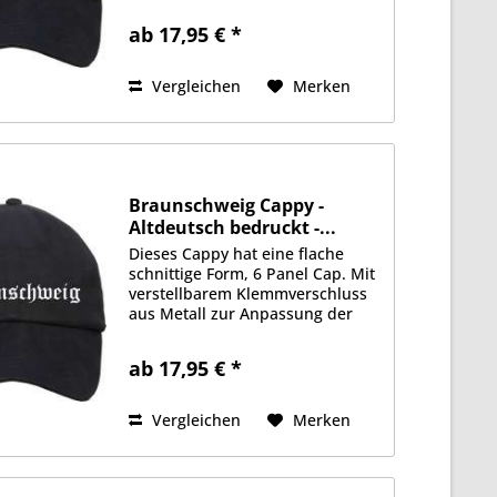
Stoffqualität aus 100%
ab 17,95 € *
Baumwolle. Gefüttertes
Schweißband, je 2 Luftlöcher an
jeder Seite....
Vergleichen
Merken
Braunschweig Cappy -
Altdeutsch bedruckt -...
Dieses Cappy hat eine flache
schnittige Form, 6 Panel Cap. Mit
verstellbarem Klemmverschluss
aus Metall zur Anpassung der
Größe. Schwere 350g/qm
Stoffqualität aus 100%
ab 17,95 € *
Baumwolle. Gefüttertes
Schweißband, je 2 Luftlöcher an
jeder Seite....
Vergleichen
Merken