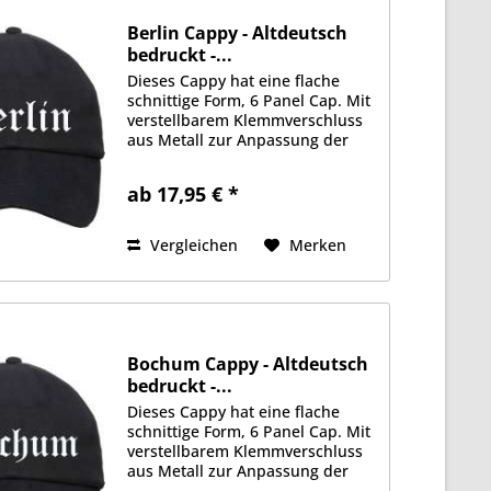
Berlin Cappy - Altdeutsch
bedruckt -...
Dieses Cappy hat eine flache
schnittige Form, 6 Panel Cap. Mit
verstellbarem Klemmverschluss
aus Metall zur Anpassung der
Größe. Schwere 350g/qm
Stoffqualität aus 100%
ab 17,95 € *
Baumwolle. Gefüttertes
Schweißband, je 2 Luftlöcher an
jeder Seite....
Vergleichen
Merken
Bochum Cappy - Altdeutsch
bedruckt -...
Dieses Cappy hat eine flache
schnittige Form, 6 Panel Cap. Mit
verstellbarem Klemmverschluss
aus Metall zur Anpassung der
Größe. Schwere 350g/qm