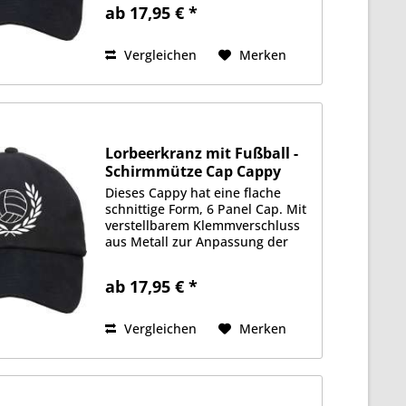
Stoffqualität aus 100%
ab 17,95 € *
Baumwolle. Gefüttertes
Schweißband, je 2 Luftlöcher an
jeder Seite....
Vergleichen
Merken
Lorbeerkranz mit Fußball -
Schirmmütze Cap Cappy
Dieses Cappy hat eine flache
schnittige Form, 6 Panel Cap. Mit
verstellbarem Klemmverschluss
aus Metall zur Anpassung der
Größe. Schwere 350g/qm
Stoffqualität aus 100%
ab 17,95 € *
Baumwolle. Gefüttertes
Schweißband, je 2 Luftlöcher an
jeder Seite....
Vergleichen
Merken