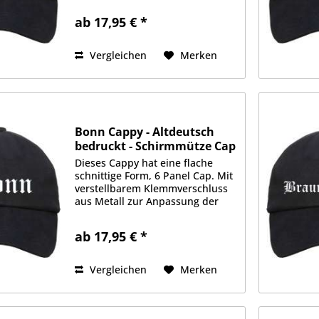
Stoffqualität aus 100%
ab 17,95 € *
Baumwolle. Gefüttertes
Schweißband, je 2 Luftlöcher an
jeder Seite....
Vergleichen
Merken
Bonn Cappy - Altdeutsch
bedruckt - Schirmmütze Cap
Dieses Cappy hat eine flache
schnittige Form, 6 Panel Cap. Mit
verstellbarem Klemmverschluss
aus Metall zur Anpassung der
Größe. Schwere 350g/qm
Stoffqualität aus 100%
ab 17,95 € *
Baumwolle. Gefüttertes
Schweißband, je 2 Luftlöcher an
jeder Seite....
Vergleichen
Merken