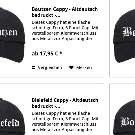
Bautzen Cappy - Altdeutsch
bedruckt -...
Dieses Cappy hat eine flache
schnittige Form, 6 Panel Cap. Mit
verstellbarem Klemmverschluss
aus Metall zur Anpassung der
Größe. Schwere 350g/qm
Stoffqualität aus 100%
ab 17,95 € *
Baumwolle. Gefüttertes
Schweißband, je 2 Luftlöcher an
jeder Seite....
Vergleichen
Merken
Bielefeld Cappy - Altdeutsch
bedruckt -...
Dieses Cappy hat eine flache
schnittige Form, 6 Panel Cap. Mit
verstellbarem Klemmverschluss
aus Metall zur Anpassung der
Größe. Schwere 350g/qm