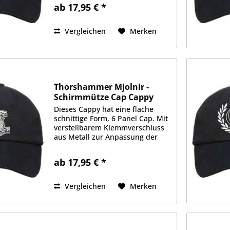
Stoffqualität aus 100%
ab 17,95 € *
Baumwolle. Gefüttertes
Schweißband, je 2 Luftlöcher an
jeder Seite....
Vergleichen
Merken
Thorshammer Mjolnir -
Schirmmütze Cap Cappy
Dieses Cappy hat eine flache
schnittige Form, 6 Panel Cap. Mit
verstellbarem Klemmverschluss
aus Metall zur Anpassung der
Größe. Schwere 350g/qm
Stoffqualität aus 100%
ab 17,95 € *
Baumwolle. Gefüttertes
Schweißband, je 2 Luftlöcher an
jeder Seite....
Vergleichen
Merken