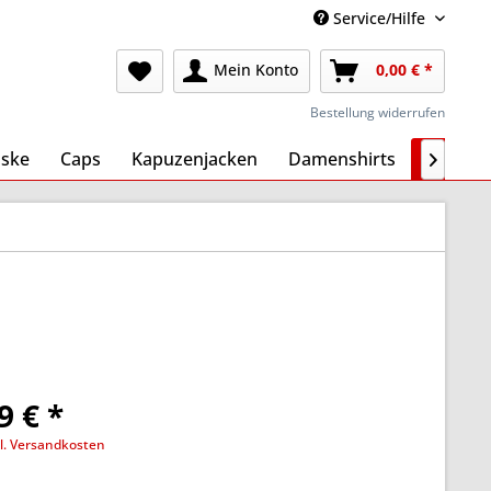
Service/Hilfe
Mein Konto
0,00 € *
Bestellung widerrufen
ske
Caps
Kapuzenjacken
Damenshirts
Schilde

9 € *
l. Versandkosten