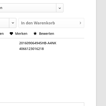
In den
Warenkorb
hen
Merken
Bewerten
201609064945HB-A4NK
4066123016218