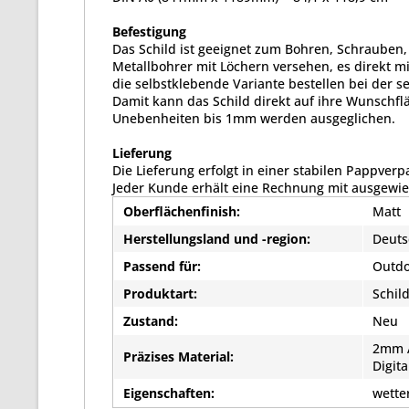
Befestigung
Das Schild ist geeignet zum Bohren, Schrauben,
Metallbohrer mit Löchern versehen, es direkt mi
die selbstklebende Variante bestellen bei der s
Damit kann das Schild direkt auf ihre Wunschflä
Unebenheiten bis 1mm werden ausgeglichen.
Lieferung
Die Lieferung erfolgt in einer stabilen Pappver
Jeder Kunde erhält eine Rechnung mit ausgewi
Oberflächenfinish:
Matt
Herstellungsland und -region:
Deuts
Passend für:
Outdo
Produktart:
Schil
Zustand:
Neu
2mm A
Präzises Material:
Digit
Eigenschaften:
wette