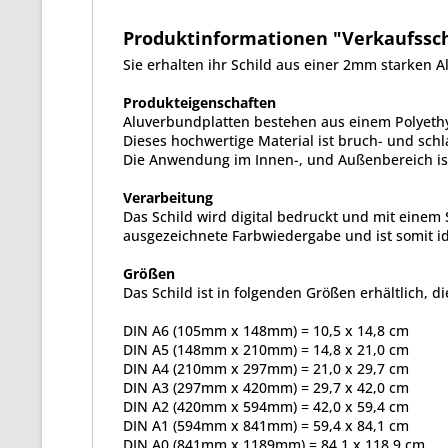
Produktinformationen "Verkaufssch
Sie erhalten ihr Schild aus einer 2mm starken 
Produkteigenschaften
Aluverbundplatten bestehen aus einem Polyethy
Dieses hochwertige Material ist bruch- und schla
Die Anwendung im Innen-, und Außenbereich ist
Verarbeitung
Das Schild wird digital bedruckt und mit einem 
ausgezeichnete Farbwiedergabe und ist somit id
Größen
Das Schild ist in folgenden Größen erhältlich, di
DIN A6 (105mm x 148mm) = 10,5 x 14,8 cm
DIN A5 (148mm x 210mm) = 14,8 x 21,0 cm
DIN A4 (210mm x 297mm) = 21,0 x 29,7 cm
DIN A3 (297mm x 420mm) = 29,7 x 42,0 cm
DIN A2 (420mm x 594mm) = 42,0 x 59,4 cm
DIN A1 (594mm x 841mm) = 59,4 x 84,1 cm
DIN A0 (841mm x 1189mm) = 84,1 x 118,9 cm