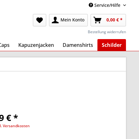
Service/Hilfe
Mein Konto
0,00 € *
Bestellung widerrufen
Caps
Kapuzenjacken
Damenshirts
Schilder
9 € *
l. Versandkosten