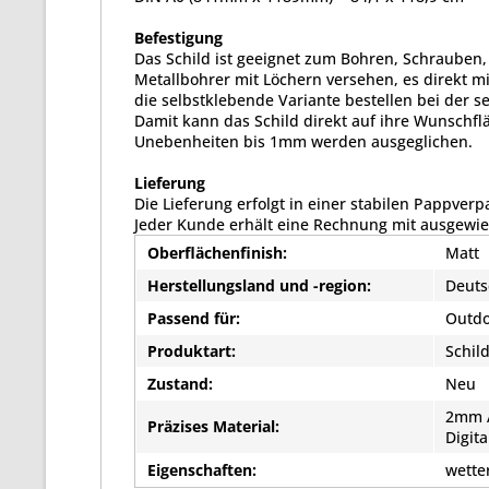
Befestigung
Das Schild ist geeignet zum Bohren, Schrauben,
Metallbohrer mit Löchern versehen, es direkt mi
die selbstklebende Variante bestellen bei der s
Damit kann das Schild direkt auf ihre Wunschflä
Unebenheiten bis 1mm werden ausgeglichen.
Lieferung
Die Lieferung erfolgt in einer stabilen Pappver
Jeder Kunde erhält eine Rechnung mit ausgewi
Oberflächenfinish:
Matt
Herstellungsland und -region:
Deuts
Passend für:
Outdo
Produktart:
Schil
Zustand:
Neu
2mm A
Präzises Material:
Digit
Eigenschaften:
wette