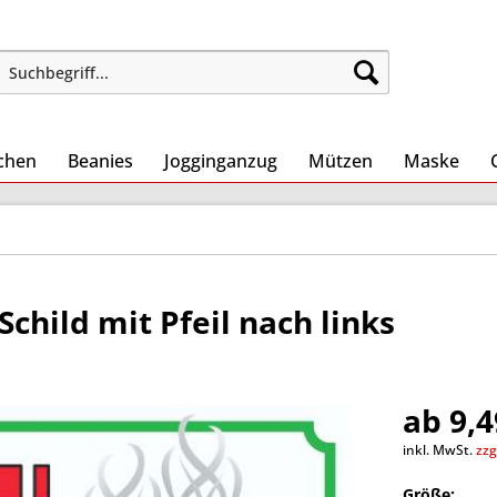
chen
Beanies
Jogginganzug
Mützen
Maske
child mit Pfeil nach links
ab 9,4
inkl. MwSt.
zzg
Größe: