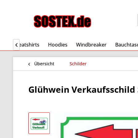
ts
Sweatshirts
Hoodies
Windbreaker
Bauchtas

Übersicht
Schilder
Glühwein Verkaufsschild S