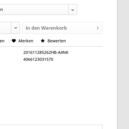
In den
Warenkorb
hen
Merken
Bewerten
201611285262HB-A4NK
4066123031570