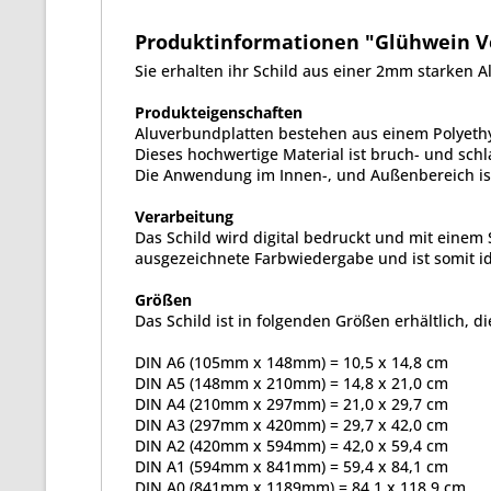
Produktinformationen "Glühwein Ver
Sie erhalten ihr Schild aus einer 2mm starken 
Produkteigenschaften
Aluverbundplatten bestehen aus einem Polyethy
Dieses hochwertige Material ist bruch- und schla
Die Anwendung im Innen-, und Außenbereich ist
Verarbeitung
Das Schild wird digital bedruckt und mit einem 
ausgezeichnete Farbwiedergabe und ist somit id
Größen
Das Schild ist in folgenden Größen erhältlich, di
DIN A6 (105mm x 148mm) = 10,5 x 14,8 cm
DIN A5 (148mm x 210mm) = 14,8 x 21,0 cm
DIN A4 (210mm x 297mm) = 21,0 x 29,7 cm
DIN A3 (297mm x 420mm) = 29,7 x 42,0 cm
DIN A2 (420mm x 594mm) = 42,0 x 59,4 cm
DIN A1 (594mm x 841mm) = 59,4 x 84,1 cm
DIN A0 (841mm x 1189mm) = 84,1 x 118,9 cm