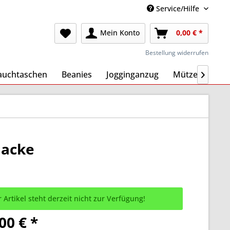
Service/Hilfe
Mein Konto
0,00 € *
Bestellung widerrufen
auchtaschen
Beanies
Jogginganzug
Mützen
Ma

Jacke
 Artikel steht derzeit nicht zur Verfügung!
00 € *