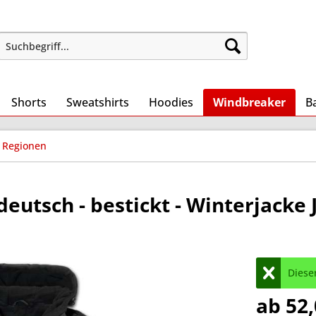
Shorts
Sweatshirts
Hoodies
Windbreaker
B
 Regionen
eutsch - bestickt - Winterjacke 
Dieser
ab 52,