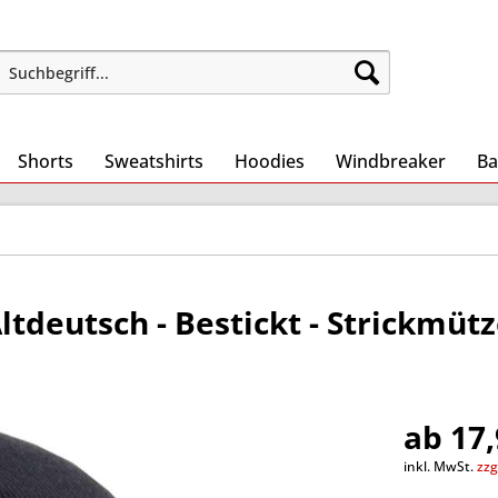
Shorts
Sweatshirts
Hoodies
Windbreaker
Ba
tdeutsch - Bestickt - Strickmüt
ab 17,
inkl. MwSt.
zzg