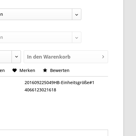
In den
Warenkorb
hen
Merken
Bewerten
201609225049HB-Einheitsgröße#1
4066123021618