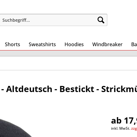
Shorts
Sweatshirts
Hoodies
Windbreaker
Ba
 Altdeutsch - Bestickt - Strickm
ab 17,
inkl. MwSt.
zzg