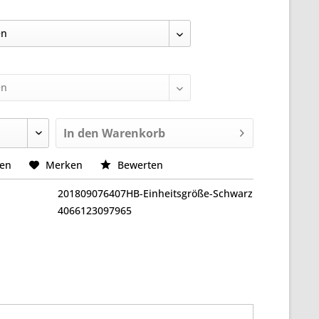
In den
Warenkorb
hen
Merken
Bewerten
201809076407HB-Einheitsgröße-Schwarz
4066123097965