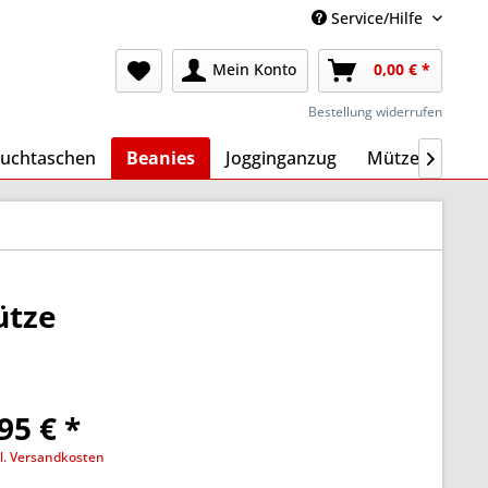
Service/Hilfe
Mein Konto
0,00 € *
Bestellung widerrufen
uchtaschen
Beanies
Jogginganzug
Mützen
Ma

ütze
95 € *
l. Versandkosten