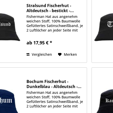
Stralsund Fischerhut -
Altdeutsch - bestickt -...
Fisherman Hat aus angenehm
weichen Stoff, 100% Baumwolle
Gefüttertes Satinschweißband, je
2 Luftlöcher an jeder Seite mit
gesticktem Motiv auf der
Vorderseite Erhältlich in Größe
ab 17,95 € *
S/M (ca. 56cm Kopfumfang) oder
L/XL (ca. 58cm Kopfumfang)
Vergleichen
Merken
Bochum Fischerhut -
Dunkelblau - Altdeutsch -...
Fisherman Hat aus angenehm
weichen Stoff, 100% Baumwolle
Gefüttertes Satinschweißband, je
2 Luftlöcher an jeder Seite mit
gedrucktem Motiv auf der