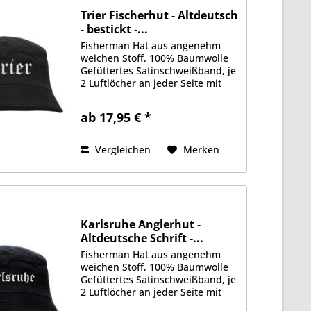
Trier Fischerhut - Altdeutsch
- bestickt -...
Fisherman Hat aus angenehm
weichen Stoff, 100% Baumwolle
Gefüttertes Satinschweißband, je
2 Luftlöcher an jeder Seite mit
gesticktem Motiv auf der
Vorderseite Erhältlich in Größe
ab 17,95 € *
S/M (ca. 56cm Kopfumfang) oder
L/XL (ca. 58cm Kopfumfang)
Vergleichen
Merken
Karlsruhe Anglerhut -
Altdeutsche Schrift -...
Fisherman Hat aus angenehm
weichen Stoff, 100% Baumwolle
Gefüttertes Satinschweißband, je
2 Luftlöcher an jeder Seite mit
gedrucktem Motiv auf der