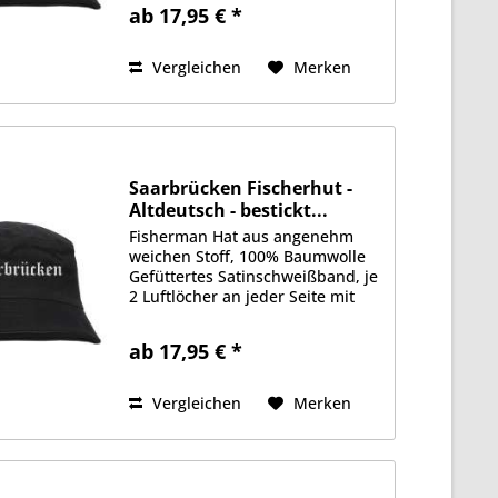
Vorderseite Erhältlich in Größe
ab 17,95 € *
S/M (ca. 56cm Kopfumfang) oder
L/XL (ca. 58cm Kopfumfang)
Vergleichen
Merken
Saarbrücken Fischerhut -
Altdeutsch - bestickt...
Fisherman Hat aus angenehm
weichen Stoff, 100% Baumwolle
Gefüttertes Satinschweißband, je
2 Luftlöcher an jeder Seite mit
gesticktem Motiv auf der
Vorderseite Erhältlich in Größe
ab 17,95 € *
S/M (ca. 56cm Kopfumfang) oder
L/XL (ca. 58cm Kopfumfang)
Vergleichen
Merken