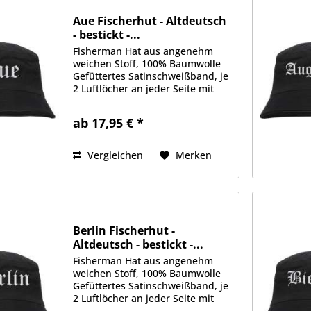
Aue Fischerhut - Altdeutsch
- bestickt -...
Fisherman Hat aus angenehm
weichen Stoff, 100% Baumwolle
Gefüttertes Satinschweißband, je
2 Luftlöcher an jeder Seite mit
gesticktem Motiv auf der
Vorderseite Erhältlich in Größe
ab 17,95 € *
S/M (ca. 56cm Kopfumfang) oder
L/XL (ca. 58cm Kopfumfang)
Vergleichen
Merken
Berlin Fischerhut -
Altdeutsch - bestickt -...
Fisherman Hat aus angenehm
weichen Stoff, 100% Baumwolle
Gefüttertes Satinschweißband, je
2 Luftlöcher an jeder Seite mit
gesticktem Motiv auf der