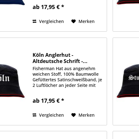
Vorderseite Erhältlich in Größe
ab 17,95 € *
S/M (ca. 56cm Kopfumfang) oder
L/XL (ca. 58cm Kopfumfang)
Vergleichen
Merken
Köln Anglerhut -
Altdeutsche Schrift -...
Fisherman Hat aus angenehm
weichen Stoff, 100% Baumwolle
Gefüttertes Satinschweißband, je
2 Luftlöcher an jeder Seite mit
gedrucktem Motiv auf der
Vorderseite Erhältlich in Größe
ab 17,95 € *
S/M (ca. 56cm Kopfumfang) oder
L/XL (ca. 58cm Kopfumfang)
Vergleichen
Merken