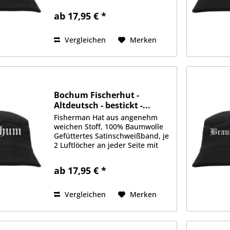
Vorderseite Erhältlich in Größe
ab 17,95 € *
S/M (ca. 56cm Kopfumfang) oder
L/XL (ca. 58cm Kopfumfang)
Vergleichen
Merken
Bochum Fischerhut -
Altdeutsch - bestickt -...
Fisherman Hat aus angenehm
weichen Stoff, 100% Baumwolle
Gefüttertes Satinschweißband, je
2 Luftlöcher an jeder Seite mit
gesticktem Motiv auf der
Vorderseite Erhältlich in Größe
ab 17,95 € *
S/M (ca. 56cm Kopfumfang) oder
L/XL (ca. 58cm Kopfumfang)
Vergleichen
Merken