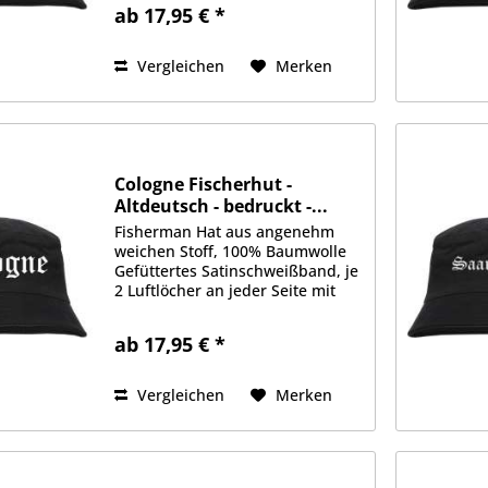
Vorderseite Erhältlich in Größe
ab 17,95 € *
S/M (ca. 56cm Kopfumfang) oder
L/XL (ca. 58cm Kopfumfang)
Vergleichen
Merken
Cologne Fischerhut -
Altdeutsch - bedruckt -...
Fisherman Hat aus angenehm
weichen Stoff, 100% Baumwolle
Gefüttertes Satinschweißband, je
2 Luftlöcher an jeder Seite mit
gedrucktem Motiv auf der
Vorderseite Erhältlich in Größe
ab 17,95 € *
S/M (ca. 56cm Kopfumfang) oder
L/XL (ca. 58cm Kopfumfang)
Vergleichen
Merken