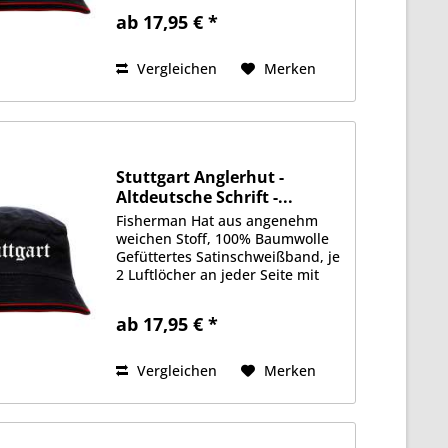
Vorderseite Erhältlich in Größe
ab 17,95 € *
S/M (ca. 56cm Kopfumfang) oder
L/XL (ca. 58cm Kopfumfang)
Vergleichen
Merken
Stuttgart Anglerhut -
Altdeutsche Schrift -...
Fisherman Hat aus angenehm
weichen Stoff, 100% Baumwolle
Gefüttertes Satinschweißband, je
2 Luftlöcher an jeder Seite mit
gedrucktem Motiv auf der
Vorderseite Erhältlich in Größe
ab 17,95 € *
S/M (ca. 56cm Kopfumfang) oder
L/XL (ca. 58cm Kopfumfang)
Vergleichen
Merken