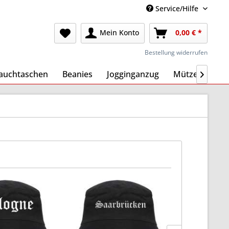
Service/Hilfe
Mein Konto
0,00 € *
Bestellung widerrufen
auchtaschen
Beanies
Jogginganzug
Mützen
Ma
