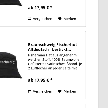
Vorderseite Erhältlich in Größe
ab 17,95 € *
S/M (ca. 56cm Kopfumfang) oder
L/XL (ca. 58cm Kopfumfang)
Vergleichen
Merken
Braunschweig Fischerhut -
Altdeutsch - bestickt...
Fisherman Hat aus angenehm
weichen Stoff, 100% Baumwolle
Gefüttertes Satinschweißband, je
2 Luftlöcher an jeder Seite mit
gesticktem Motiv auf der
Vorderseite Erhältlich in Größe
ab 17,95 € *
S/M (ca. 56cm Kopfumfang) oder
L/XL (ca. 58cm Kopfumfang)
Vergleichen
Merken