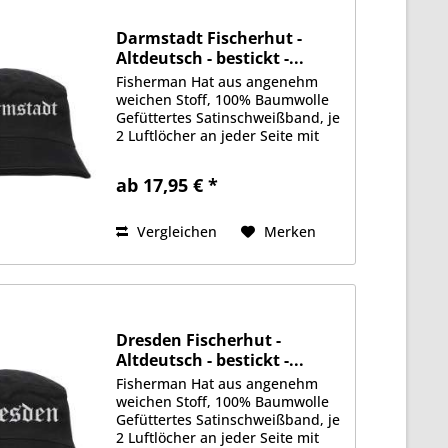
Darmstadt Fischerhut -
Altdeutsch - bestickt -...
Fisherman Hat aus angenehm
weichen Stoff, 100% Baumwolle
Gefüttertes Satinschweißband, je
2 Luftlöcher an jeder Seite mit
gesticktem Motiv auf der
Vorderseite Erhältlich in Größe
ab 17,95 € *
S/M (ca. 56cm Kopfumfang) oder
L/XL (ca. 58cm Kopfumfang)
Vergleichen
Merken
Dresden Fischerhut -
Altdeutsch - bestickt -...
Fisherman Hat aus angenehm
weichen Stoff, 100% Baumwolle
Gefüttertes Satinschweißband, je
2 Luftlöcher an jeder Seite mit