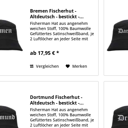
Bremen Fischerhut -
Altdeutsch - bestickt -...
Fisherman Hat aus angenehm
weichen Stoff, 100% Baumwolle
Gefüttertes Satinschweißband, je
2 Luftlöcher an jeder Seite mit
gesticktem Motiv auf der
Vorderseite Erhältlich in Größe
ab 17,95 € *
S/M (ca. 56cm Kopfumfang) oder
L/XL (ca. 58cm Kopfumfang)
Vergleichen
Merken
Dortmund Fischerhut -
Altdeutsch - bestickt -...
Fisherman Hat aus angenehm
weichen Stoff, 100% Baumwolle
Gefüttertes Satinschweißband, je
2 Luftlöcher an jeder Seite mit