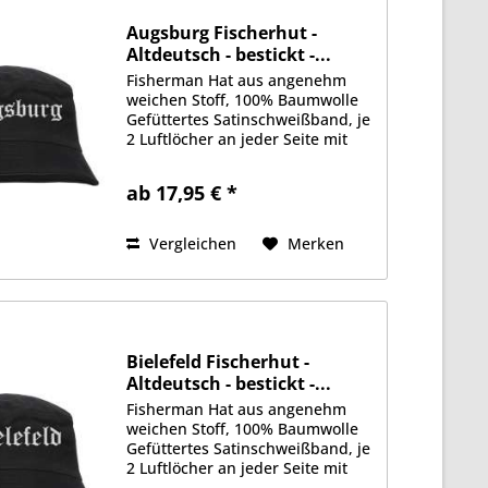
Augsburg Fischerhut -
Altdeutsch - bestickt -...
Fisherman Hat aus angenehm
weichen Stoff, 100% Baumwolle
Gefüttertes Satinschweißband, je
2 Luftlöcher an jeder Seite mit
gesticktem Motiv auf der
Vorderseite Erhältlich in Größe
ab 17,95 € *
S/M (ca. 56cm Kopfumfang) oder
L/XL (ca. 58cm Kopfumfang)
Vergleichen
Merken
Bielefeld Fischerhut -
Altdeutsch - bestickt -...
Fisherman Hat aus angenehm
weichen Stoff, 100% Baumwolle
Gefüttertes Satinschweißband, je
2 Luftlöcher an jeder Seite mit
gesticktem Motiv auf der