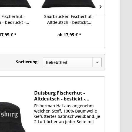
 Fischerhut -
Saarbrücken Fischerhut -
Stralsund 
 - bedruckt -...
Altdeutsch - bestickt...
Altdeutsch 
17,95 € *
ab 17,95 € *
ab 17
Sortierung:
Duisburg Fischerhut -
Altdeutsch - bestickt -...
Fisherman Hat aus angenehm
weichen Stoff, 100% Baumwolle
Gefüttertes Satinschweißband, je
2 Luftlöcher an jeder Seite mit
gesticktem Motiv auf der