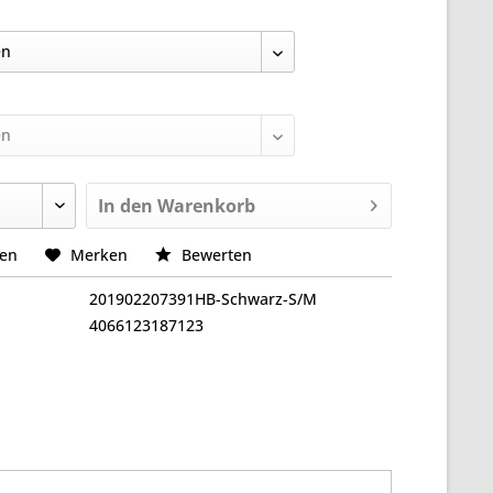
In den
Warenkorb
hen
Merken
Bewerten
201902207391HB-Schwarz-S/M
4066123187123