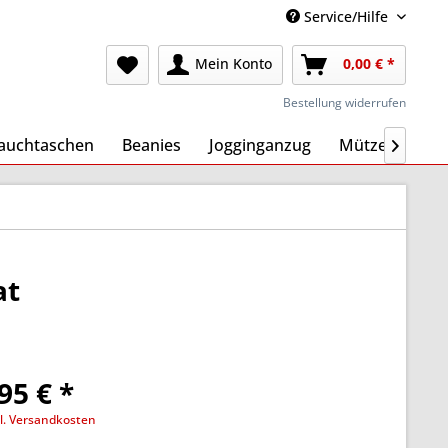
Service/Hilfe
Mein Konto
0,00 € *
Bestellung widerrufen
auchtaschen
Beanies
Jogginganzug
Mützen
Ma

at
95 € *
l. Versandkosten