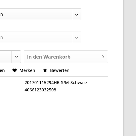
In den
Warenkorb
hen
Merken
Bewerten
201701115294HB-S/M-Schwarz
4066123032508