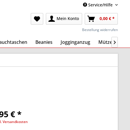
Service/Hilfe
Mein Konto
0,00 € *
Bestellung widerrufen
auchtaschen
Beanies
Jogginganzug
Mützen
Ma

95 € *
l. Versandkosten