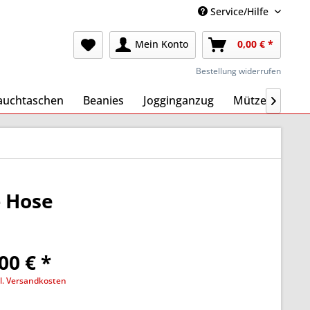
Service/Hilfe
Mein Konto
0,00 € *
Bestellung widerrufen
auchtaschen
Beanies
Jogginganzug
Mützen
Ma

- Hose
00 € *
l. Versandkosten