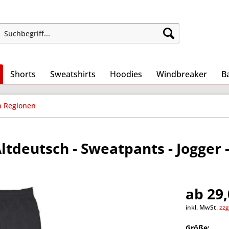
Shorts
Sweatshirts
Hoodies
Windbreaker
B
n Regionen
tdeutsch - Sweatpants - Jogger 
ab 29,
inkl. MwSt.
zzg
Größe: