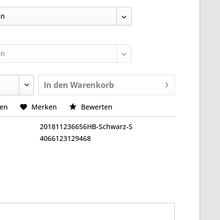
In den
Warenkorb
hen
Merken
Bewerten
201811236656HB-Schwarz-S
4066123129468