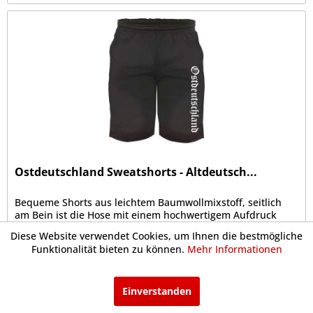
Ostdeutschland Sweatshorts - Altdeutsch...
Bequeme Shorts aus leichtem Baumwollmixstoff, seitlich
am Bein ist die Hose mit einem hochwertigem Aufdruck
veredelt. Die kurze Hose hat einen elastischen Taillenbund
Diese Website verwendet Cookies, um Ihnen die bestmögliche
mit Kordel, sowie zwei seitliche Eingrifftaschen Aufgrund
Funktionalität bieten zu können.
Mehr Informationen
der bequemen...
ab 21,95 € *
Einverstanden
Merken