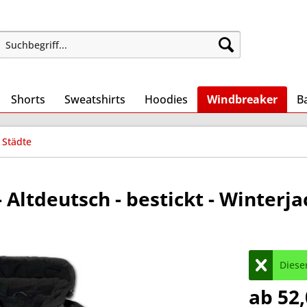
Shorts
Sweatshirts
Hoodies
Windbreaker
B
 Städte
Altdeutsch - bestickt - Winterja
Dieser
ab 52,