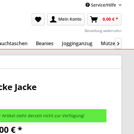
Service/Hilfe
Mein Konto
0,00 € *
Bestellung widerrufen
auchtaschen
Beanies
Jogginganzug
Mützen
Ma

cke Jacke
 Artikel steht derzeit nicht zur Verfügung!
00 € *