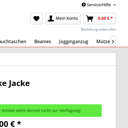
Service/Hilfe
Mein Konto
0,00 € *
Bestellung widerrufen
auchtaschen
Beanies
Jogginganzug
Mützen
Ma

ke Jacke
 Artikel steht derzeit nicht zur Verfügung!
00 € *