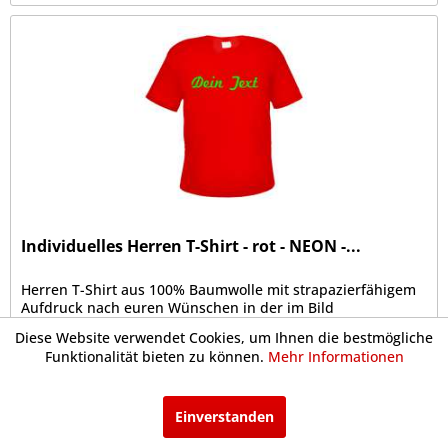
Individuelles Herren T-Shirt - rot - NEON -...
Herren T-Shirt aus 100% Baumwolle mit strapazierfähigem
Aufdruck nach euren Wünschen in der im Bild
dargestellten Schriftart. Das Shirt hat eine klassische
Diese Website verwendet Cookies, um Ihnen die bestmögliche
Passform, Regular Fit. Doppelnaht an Kragen,
Funktionalität bieten zu können.
Mehr Informationen
Ärmelabschluss und Bund, Kragen mit...
ab 17,99 € *
Einverstanden
Merken