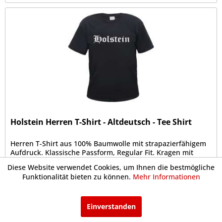
Holstein Herren T-Shirt - Altdeutsch - Tee Shirt
Herren T-Shirt aus 100% Baumwolle mit strapazierfähigem
Aufdruck. Klassische Passform, Regular Fit. Kragen mit
Rippstrickbündchen. Doppelnaht an Kragen,
Diese Website verwendet Cookies, um Ihnen die bestmögliche
Ärmelabschluss und Bund
Funktionalität bieten zu können.
Mehr Informationen
ab 17,99 € *
Einverstanden
Merken