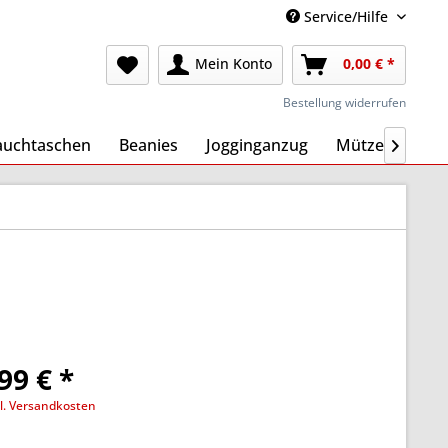
Service/Hilfe
Mein Konto
0,00 € *
Bestellung widerrufen
auchtaschen
Beanies
Jogginganzug
Mützen
Ma

99 € *
l. Versandkosten