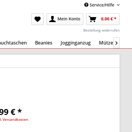
Service/Hilfe
Mein Konto
0,00 € *
Bestellung widerrufen
auchtaschen
Beanies
Jogginganzug
Mützen
Ma

99 € *
l. Versandkosten