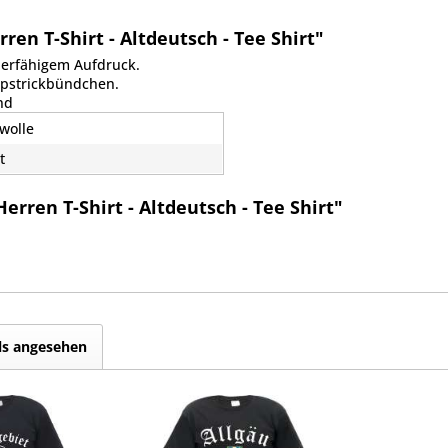
n T-Shirt - Altdeutsch - Tee Shirt"
ierfähigem Aufdruck.
ippstrickbündchen.
nd
wolle
t
ren T-Shirt - Altdeutsch - Tee Shirt"
ls angesehen