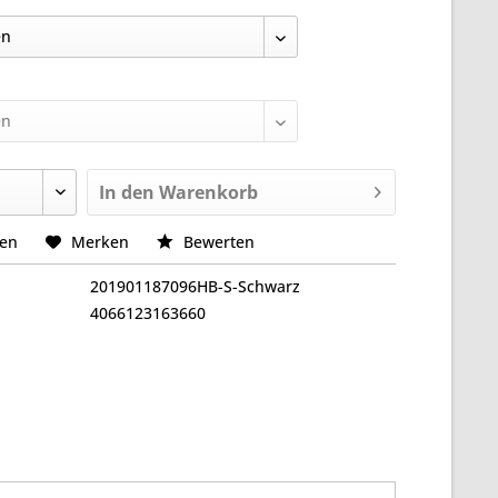
In den
Warenkorb
hen
Merken
Bewerten
201901187096HB-S-Schwarz
4066123163660