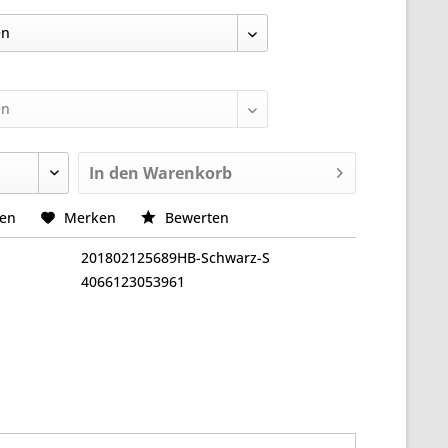
In den
Warenkorb
hen
Merken
Bewerten
201802125689HB-Schwarz-S
4066123053961