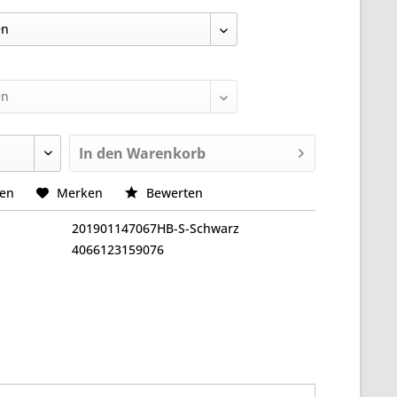
In den
Warenkorb
hen
Merken
Bewerten
201901147067HB-S-Schwarz
4066123159076