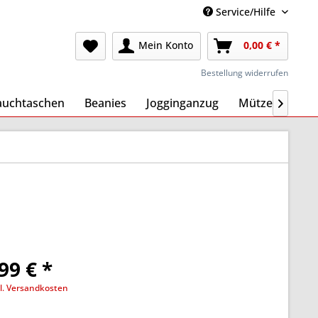
Service/Hilfe
Mein Konto
0,00 € *
Bestellung widerrufen
auchtaschen
Beanies
Jogginganzug
Mützen
Ma

99 € *
l. Versandkosten