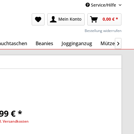
Service/Hilfe
Mein Konto
0,00 € *
Bestellung widerrufen
auchtaschen
Beanies
Jogginganzug
Mützen
Ma

99 € *
l. Versandkosten