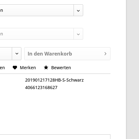
In den
Warenkorb
hen
Merken
Bewerten
201901217128HB-S-Schwarz
4066123168627